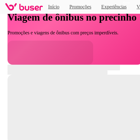
Novo
Início
Promoções
Experiências
V
Viagem de ônibus no precinho
Promoções e viagens de ônibus com preços imperdíveis.