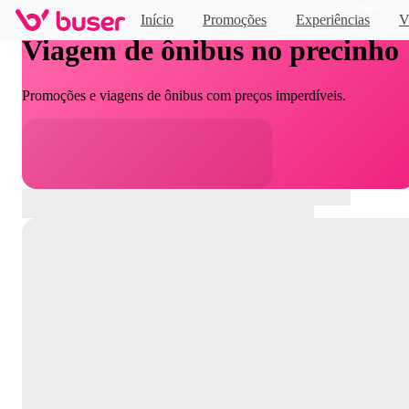
Novo
Início
Promoções
Experiências
V
Viagem de ônibus no precinho
Promoções e viagens de ônibus com preços imperdíveis.