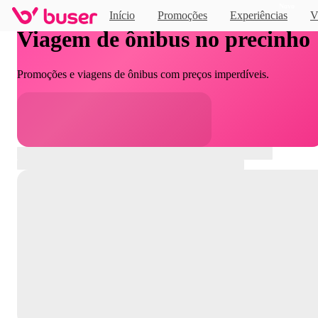
Novo
Início
Promoções
Experiências
V
Viagem de ônibus no precinho
Promoções e viagens de ônibus com preços imperdíveis.