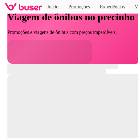
Novo
Início
Promoções
Experiências
V
Viagem de ônibus no precinho
Promoções e viagens de ônibus com preços imperdíveis.