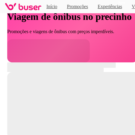
Novo
Início
Promoções
Experiências
V
Viagem de ônibus no precinho
Promoções e viagens de ônibus com preços imperdíveis.