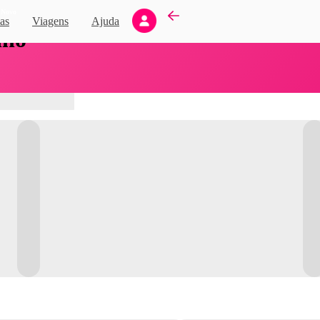
Novo
as
Viagens
Ajuda
nho