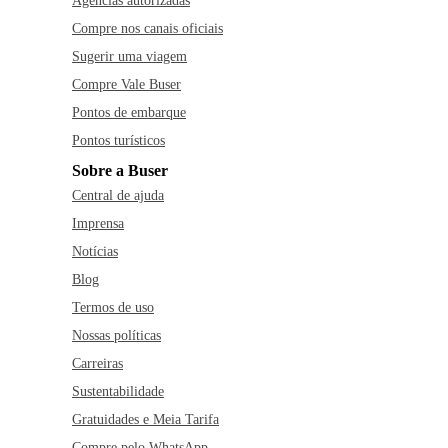
Agências autorizadas
Compre nos canais oficiais
Sugerir uma viagem
Compre Vale Buser
Pontos de embarque
Pontos turísticos
Sobre a Buser
Central de ajuda
Imprensa
Notícias
Blog
Termos de uso
Nossas políticas
Carreiras
Sustentabilidade
Gratuidades e Meia Tarifa
Compre pelo WhatsApp