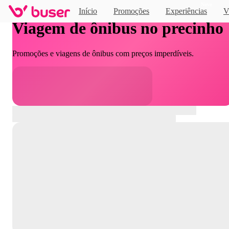
Novo
Início
Promoções
Experiências
V
Viagem de ônibus no precinho
Promoções e viagens de ônibus com preços imperdíveis.