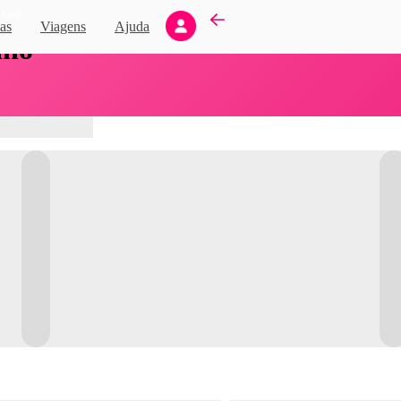
Novo
as
Viagens
Ajuda
nho