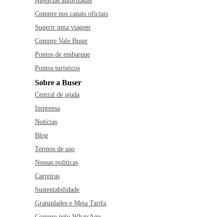
Agências autorizadas
Compre nos canais oficiais
Sugerir uma viagem
Compre Vale Buser
Pontos de embarque
Pontos turísticos
Sobre a Buser
Central de ajuda
Imprensa
Notícias
Blog
Termos de uso
Nossas políticas
Carreiras
Sustentabilidade
Gratuidades e Meia Tarifa
Compre pelo WhatsApp