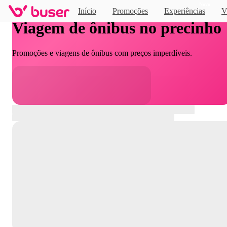
Novo
Início
Promoções
Experiências
V
Viagem de ônibus no precinho
Promoções e viagens de ônibus com preços imperdíveis.