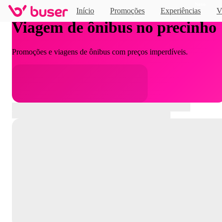
Novo
Início
Promoções
Experiências
V
Viagem de ônibus no precinho
Promoções e viagens de ônibus com preços imperdíveis.