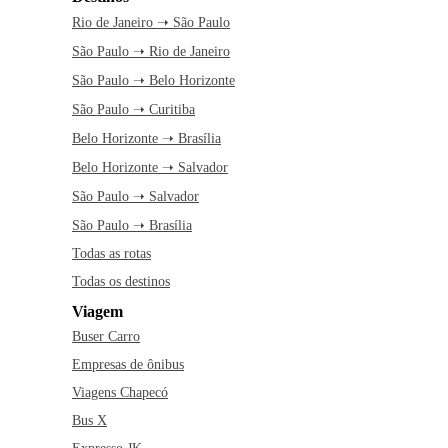
Rio de Janeiro ➝ São Paulo
São Paulo ➝ Rio de Janeiro
São Paulo ➝ Belo Horizonte
São Paulo ➝ Curitiba
Belo Horizonte ➝ Brasília
Belo Horizonte ➝ Salvador
São Paulo ➝ Salvador
São Paulo ➝ Brasília
Todas as rotas
Todas os destinos
Viagem
Buser Carro
Empresas de ônibus
Viagens Chapecó
Bus X