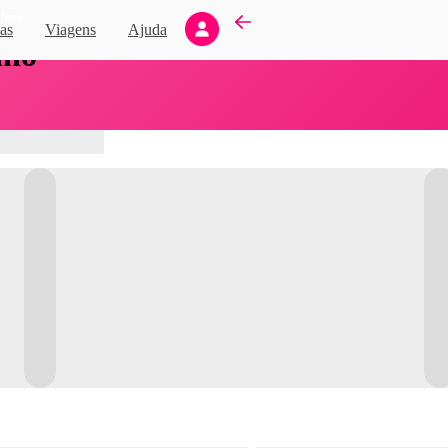
Novo
as
Viagens
Ajuda
nho