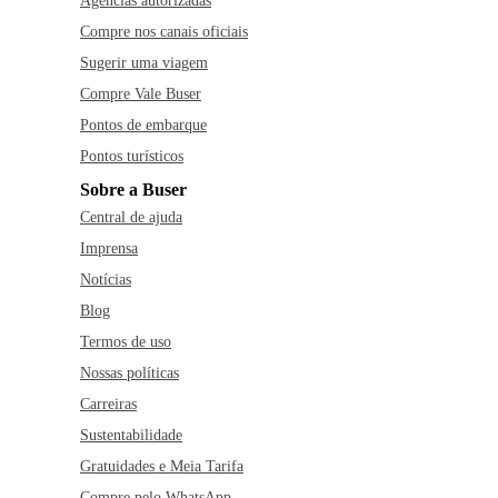
Agências autorizadas
Compre nos canais oficiais
Sugerir uma viagem
Compre Vale Buser
Pontos de embarque
Pontos turísticos
Sobre a Buser
Central de ajuda
Imprensa
Notícias
Blog
Termos de uso
Nossas políticas
Carreiras
Sustentabilidade
Gratuidades e Meia Tarifa
Compre pelo WhatsApp