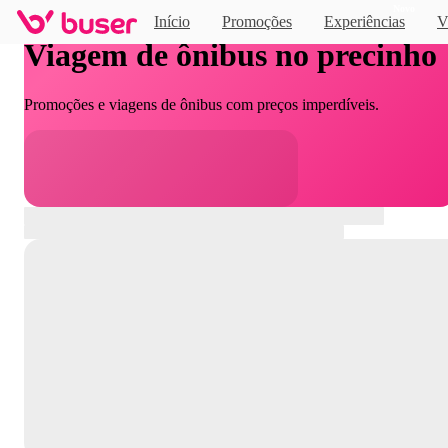
Novo
Início
Promoções
Experiências
V
Viagem de ônibus no precinho
Promoções e viagens de ônibus com preços imperdíveis.