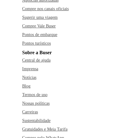
Agências autorizadas
Compre nos canais oficiais
Sugerir uma viagem
Compre Vale Buser
Pontos de embarque
Pontos turísticos
Sobre a Buser
Central de ajuda
Imprensa
Notícias
Blog
Termos de uso
Nossas políticas
Carreiras
Sustentabilidade
Gratuidades e Meia Tarifa
Compre pelo WhatsApp