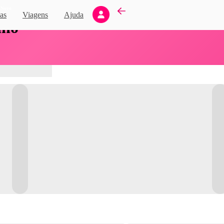
Novo
as
Viagens
Ajuda
nho