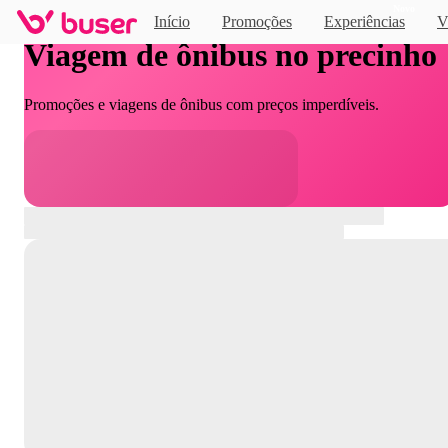
Novo
Início
Promoções
Experiências
V
Viagem de ônibus no precinho
Promoções e viagens de ônibus com preços imperdíveis.