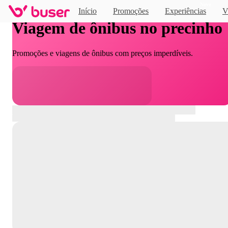
Novo
Início
Promoções
Experiências
V
Viagem de ônibus no precinho
Promoções e viagens de ônibus com preços imperdíveis.