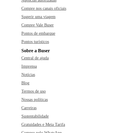
Agências autorizadas
Compre nos canais oficiais
Sugerir uma viagem
Compre Vale Buser
Pontos de embarque
Pontos turísticos
Sobre a Buser
Central de ajuda
Imprensa
Notícias
Blog
Termos de uso
Nossas políticas
Carreiras
Sustentabilidade
Gratuidades e Meia Tarifa
Compre pelo WhatsApp