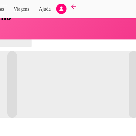
Novo
as
Viagens
Ajuda
nho