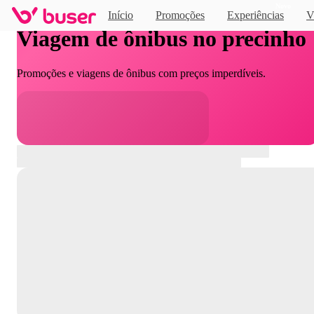
Novo
Início
Promoções
Experiências
V
Viagem de ônibus no precinho
Promoções e viagens de ônibus com preços imperdíveis.