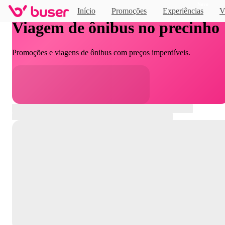
Novo
Início
Promoções
Experiências
V
Viagem de ônibus no precinho
Promoções e viagens de ônibus com preços imperdíveis.