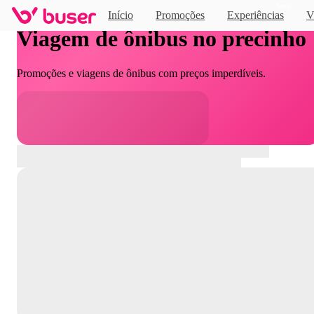
Novo
Início
Promoções
Experiências
V
Viagem de ônibus no precinho
Promoções e viagens de ônibus com preços imperdíveis.