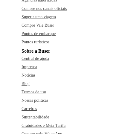
Agências autorizadas
Compre nos canais oficiais
Sugerir uma viagem
Compre Vale Buser
Pontos de embarque
Pontos turísticos
Sobre a Buser
Central de ajuda
Imprensa
Notícias
Blog
Termos de uso
Nossas políticas
Carreiras
Sustentabilidade
Gratuidades e Meia Tarifa
Compre pelo WhatsApp