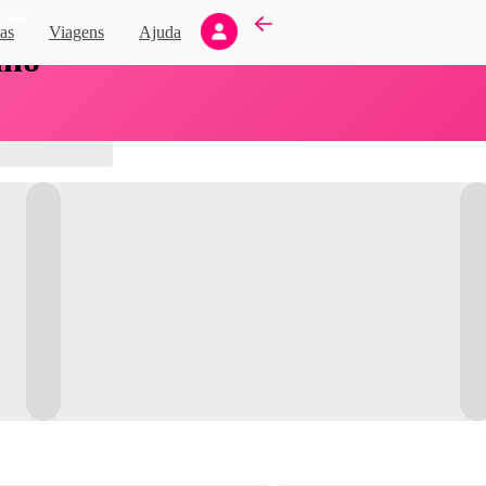
Novo
as
Viagens
Ajuda
nho