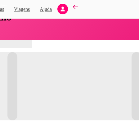
Novo
as
Viagens
Ajuda
nho