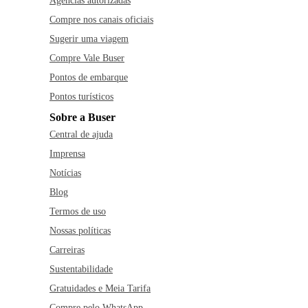
Agências autorizadas
Compre nos canais oficiais
Sugerir uma viagem
Compre Vale Buser
Pontos de embarque
Pontos turísticos
Sobre a Buser
Central de ajuda
Imprensa
Notícias
Blog
Termos de uso
Nossas políticas
Carreiras
Sustentabilidade
Gratuidades e Meia Tarifa
Compre pelo WhatsApp