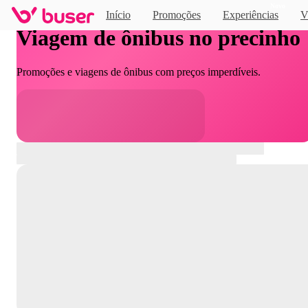
Novo
Início
Promoções
Experiências
V
Viagem de ônibus no precinho
Promoções e viagens de ônibus com preços imperdíveis.