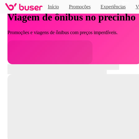
Novo
Início
Promoções
Experiências
V
Viagem de ônibus no precinho
Promoções e viagens de ônibus com preços imperdíveis.