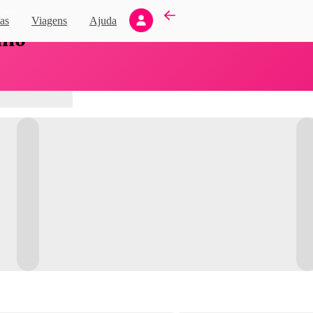
Novo
as
Viagens
Ajuda
nho