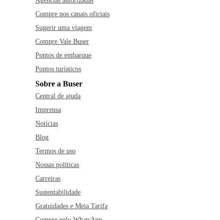
Agências autorizadas
Compre nos canais oficiais
Sugerir uma viagem
Compre Vale Buser
Pontos de embarque
Pontos turísticos
Sobre a Buser
Central de ajuda
Imprensa
Notícias
Blog
Termos de uso
Nossas políticas
Carreiras
Sustentabilidade
Gratuidades e Meia Tarifa
Compre pelo WhatsApp