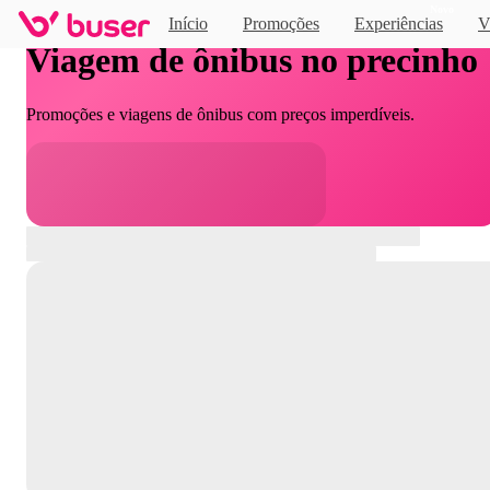
Novo
Início
Promoções
Experiências
V
Viagem de ônibus no precinho
Promoções e viagens de ônibus com preços imperdíveis.