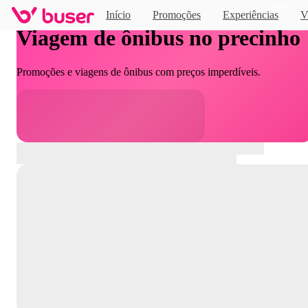
Novo
Início
Promoções
Experiências
V
Viagem de ônibus no precinho
Promoções e viagens de ônibus com preços imperdíveis.