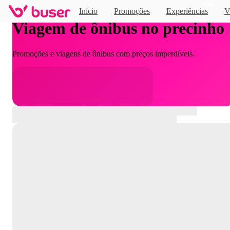
Novo
Início
Promoções
Experiências
V
Viagem de ônibus no precinho
Promoções e viagens de ônibus com preços imperdíveis.