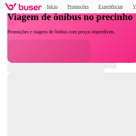
Novo
Início
Promoções
Experiências
V
Viagem de ônibus no precinho
Promoções e viagens de ônibus com preços imperdíveis.