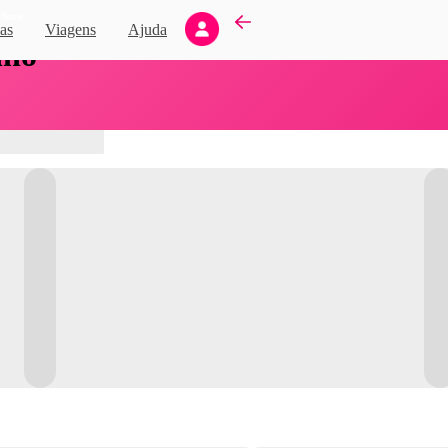
Novo
as
Viagens
Ajuda
nho