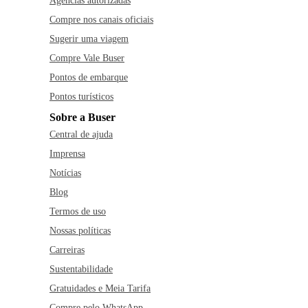
Agências autorizadas
Compre nos canais oficiais
Sugerir uma viagem
Compre Vale Buser
Pontos de embarque
Pontos turísticos
Sobre a Buser
Central de ajuda
Imprensa
Notícias
Blog
Termos de uso
Nossas políticas
Carreiras
Sustentabilidade
Gratuidades e Meia Tarifa
Compre pelo WhatsApp