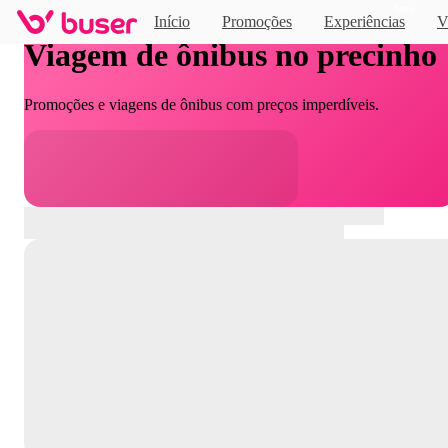
Novo
Início
Promoções
Experiências
V
Viagem de ônibus no precinho
Promoções e viagens de ônibus com preços imperdíveis.