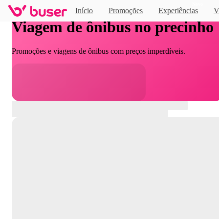
Novo
Início
Promoções
Experiências
V
Viagem de ônibus no precinho
Promoções e viagens de ônibus com preços imperdíveis.