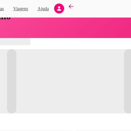
Novo
as
Viagens
Ajuda
nho