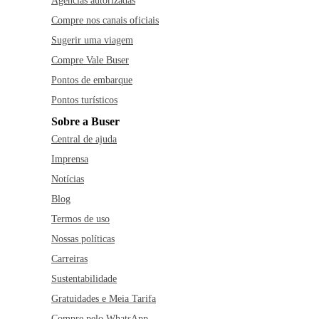
Agências autorizadas
Compre nos canais oficiais
Sugerir uma viagem
Compre Vale Buser
Pontos de embarque
Pontos turísticos
Sobre a Buser
Central de ajuda
Imprensa
Notícias
Blog
Termos de uso
Nossas políticas
Carreiras
Sustentabilidade
Gratuidades e Meia Tarifa
Compre pelo WhatsApp