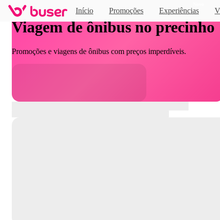
Novo
Início
Promoções
Experiências
V
Viagem de ônibus no precinho
Promoções e viagens de ônibus com preços imperdíveis.