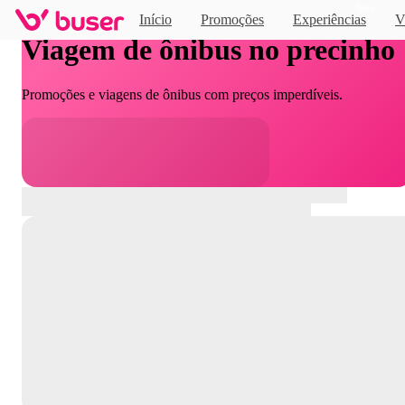
Novo
Início
Promoções
Experiências
V
Viagem de ônibus no precinho
Promoções e viagens de ônibus com preços imperdíveis.