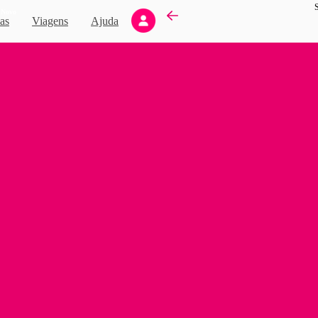
Novo
as
Viagens
Ajuda