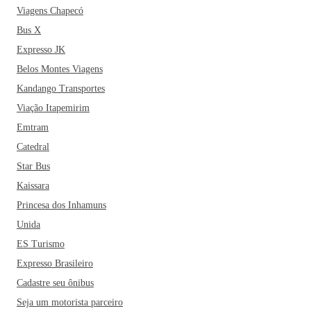
Viagens Chapecó
Bus X
Expresso JK
Belos Montes Viagens
Kandango Transportes
Viação Itapemirim
Emtram
Catedral
Star Bus
Kaissara
Princesa dos Inhamuns
Unida
ES Turismo
Expresso Brasileiro
Cadastre seu ônibus
Seja um motorista parceiro