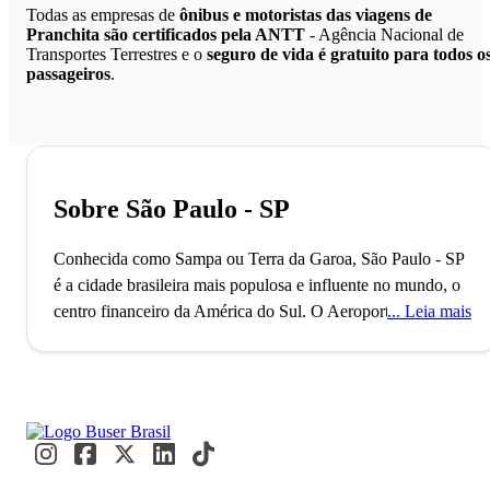
Todas as empresas de
ônibus e motoristas das viagens de
Pranchita são certificados pela ANTT
- Agência Nacional de
Transportes Terrestres e o
seguro de vida é gratuito para todos o
passageiros
.
Sobre São Paulo - SP
Conhecida como Sampa ou Terra da Garoa, São Paulo - SP
é a cidade brasileira mais populosa e influente no mundo, o
centro financeiro da América do Sul.
O Aeroporto de
Leia mais
Guarulhos, o segundo maior do Brasil, conecta São Paulo
ao mundo, refletindo seu status como uma metrópole global
alfa. Com mais de 11 milhões de habitantes, a cidade é
reconhecida como a Capital Mundial da Gastronomia, onde
eventos internacionais como a Bienal de Arte e a São Paulo
Fashion Week acontecem. Paulistanos e visitantes se