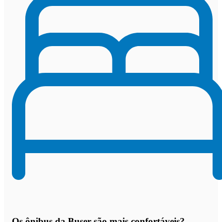
Os
ônibus da Buser são mais confortáveis
?