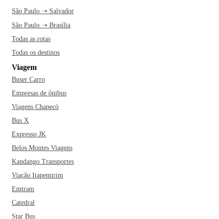
São Paulo ➝ Salvador
São Paulo ➝ Brasília
Todas as rotas
Todas os destinos
Viagem
Buser Carro
Empresas de ônibus
Viagens Chapecó
Bus X
Expresso JK
Belos Montes Viagens
Kandango Transportes
Viação Itapemirim
Emtram
Catedral
Star Bus