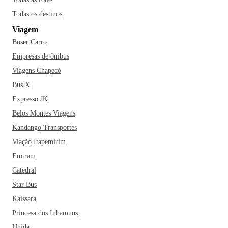
Todas os destinos
Viagem
Buser Carro
Empresas de ônibus
Viagens Chapecó
Bus X
Expresso JK
Belos Montes Viagens
Kandango Transportes
Viação Itapemirim
Emtram
Catedral
Star Bus
Kaissara
Princesa dos Inhamuns
Unida