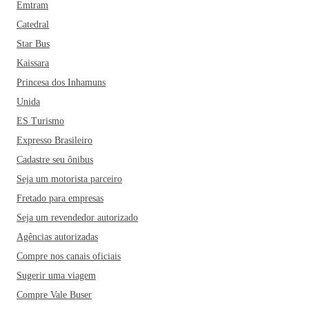
Emtram
Catedral
Star Bus
Kaissara
Princesa dos Inhamuns
Unida
ES Turismo
Expresso Brasileiro
Cadastre seu ônibus
Seja um motorista parceiro
Fretado para empresas
Seja um revendedor autorizado
Agências autorizadas
Compre nos canais oficiais
Sugerir uma viagem
Compre Vale Buser