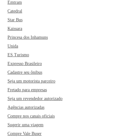
Emtram
Catedral
Star Bus
Kaissara
Princesa dos Inhamuns
Unida
ES Turismo
Expresso Brasileiro
Cadastre seu ônibus
Seja um motorista parceiro
Fretado para empresas
Seja um revendedor autorizado
Agências autorizadas
Compre nos canais oficiais
Sugerir uma viagem
Compre Vale Buser