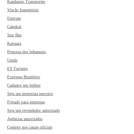
Kandango Transportes
Viação Itapemirim
Emtram
Catedral
Star Bus
Kaissara
Princesa dos Inhamuns
Unida
ES Turismo
Expresso Brasileiro
Cadastre seu ônibus
Seja um motorista parceiro
Fretado para empresas
Seja um revendedor autorizado
Agências autorizadas
Compre nos canais oficiais