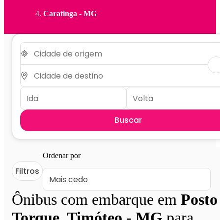
Caratinga - MG
Buscar
Ordenar por
Filtros
Ônibus com embarque em
Posto
Torque, Timóteo - MG
para