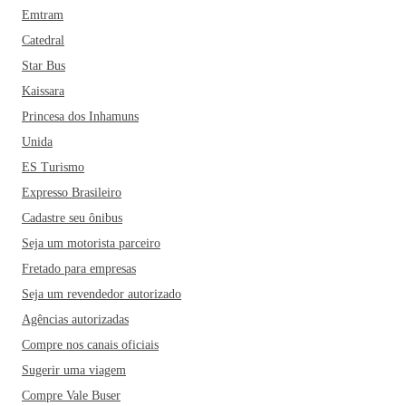
Emtram
Catedral
Star Bus
Kaissara
Princesa dos Inhamuns
Unida
ES Turismo
Expresso Brasileiro
Cadastre seu ônibus
Seja um motorista parceiro
Fretado para empresas
Seja um revendedor autorizado
Agências autorizadas
Compre nos canais oficiais
Sugerir uma viagem
Compre Vale Buser