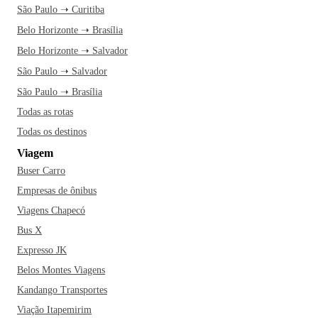
São Paulo ➝ Curitiba
Belo Horizonte ➝ Brasília
Belo Horizonte ➝ Salvador
São Paulo ➝ Salvador
São Paulo ➝ Brasília
Todas as rotas
Todas os destinos
Viagem
Buser Carro
Empresas de ônibus
Viagens Chapecó
Bus X
Expresso JK
Belos Montes Viagens
Kandango Transportes
Viação Itapemirim