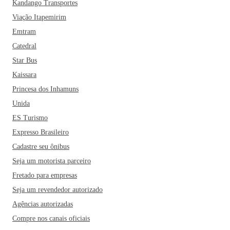
Kandango Transportes
Viação Itapemirim
Emtram
Catedral
Star Bus
Kaissara
Princesa dos Inhamuns
Unida
ES Turismo
Expresso Brasileiro
Cadastre seu ônibus
Seja um motorista parceiro
Fretado para empresas
Seja um revendedor autorizado
Agências autorizadas
Compre nos canais oficiais