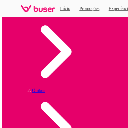
Início
Promoções
Experiênci
Home
Ônibus