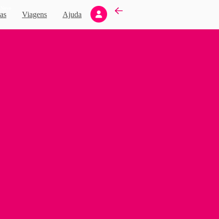
Novo
as
Viagens
Ajuda