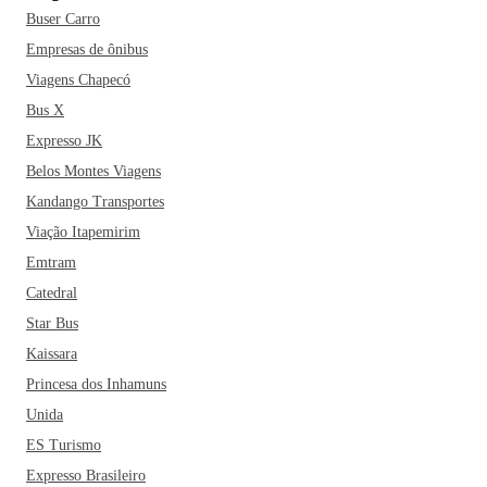
Buser Carro
Santuário Diocesano de São Sebastião, o Museu Histórico e
Pedagógico Prof. Flávio da Silva Oliveira, o Calçadão da
Empresas de ônibus
Avenida, o Parque Ecológico Henriqueta Libertucci e a
Viagens Chapecó
Ponte Metálica do Rio Moji-Guaçu. Quem viaja pra lá,
Bus X
também não pode ir embora sem experimentar as delícias da
Expresso JK
culinária local. Além de aventurar-se pela Avenida
Belos Montes Viagens
Gastronômica, localizada no coração da cidade, você
Kandango Transportes
também pode dar uma passadinha em alguns dos
restaurantes mais populares, como o Recanto da Leitoa, o
Viação Itapemirim
Muralha Choperia & Pizzaria, o Arco Da Veia e o Vilas
Emtram
Gourmet.
Catedral
Star Bus
Kaissara
Princesa dos Inhamuns
Unida
ES Turismo
Expresso Brasileiro