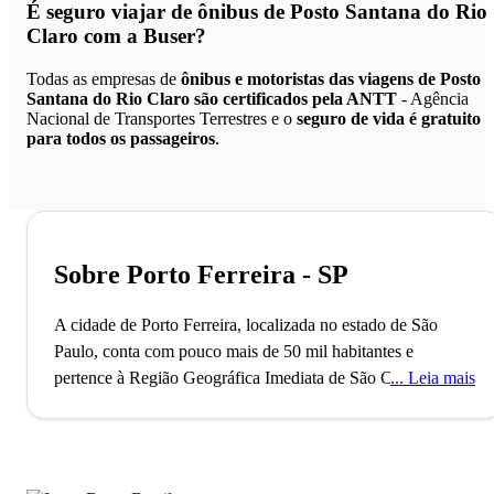
É seguro viajar de ônibus de Posto Santana do Rio
Claro
com a Buser?
Todas as empresas de
ônibus e motoristas das viagens de Posto
Santana do Rio Claro são certificados pela ANTT
- Agência
Nacional de Transportes Terrestres e o
seguro de vida é gratuito
para todos os passageiros
.
Sobre Porto Ferreira - SP
A cidade de Porto Ferreira, localizada no estado de São
Paulo, conta com pouco mais de 50 mil habitantes e
pertence à Região Geográfica Imediata de São Carlos. O
Leia mais
município, que é considerado “A Capital Nacional da
Cerâmica Artística e da Decoração”, foi fundado no ano de
1896 e tem a sua economia influenciada pela monocultura
da cana-de-açúcar, pela fabricação e comercialização de