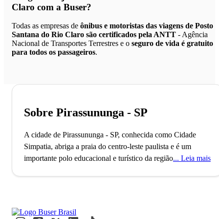
Claro
com a Buser?
Todas as empresas de
ônibus e motoristas das viagens de Posto
Santana do Rio Claro são certificados pela ANTT
- Agência
Nacional de Transportes Terrestres e o
seguro de vida é gratuito
para todos os passageiros
.
Sobre Pirassununga - SP
A cidade de Pirassununga - SP, conhecida como Cidade
Simpatia, abriga a praia do centro-leste paulista e é um
importante polo educacional e turístico da região.
A cidade
Leia mais
de Pirassununga, localizada no estado de São Paulo, conta
com mais de 70 mil habitantes e é formada pela sede e pelo
distrito de Cachoeira de Emas - considerada a praia do
centro-oeste paulista. O município, que é também um
importante polo educacional, foi fundado no ano de 1865 e