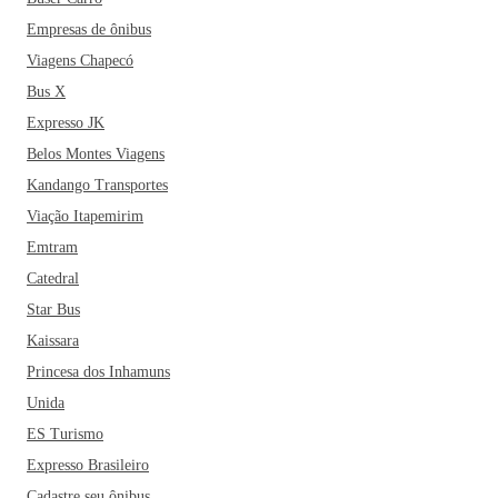
cidade de Pirassununga, não pode deixar de fazer o passeio
pelos alambiques da Cachaça Sapucaia, um dos favoritos na
Empresas de ônibus
região. Para quem gosta de se aventurar pela natureza, a
Viagens Chapecó
Cachoeira do Monte Sião, a Cachoeira do Bicho e o
Bus X
Ecomuseu Municipal são paradas obrigatórias na cidade.
Expresso JK
Dentre os restaurantes mais famosos da cidade estão ainda o
Belos Montes Viagens
Pimenta Restaurante, a Casa Madre e o Beira Rio.
Kandango Transportes
Pirassununga é também uma boa opção para aqueles que
buscam um destino tranquilo para descansar com a família e
Viação Itapemirim
oferece inúmeras opções econômicas e confortáveis de
Emtram
hospedagem! Já fez as suas malas?
Catedral
Star Bus
Kaissara
Princesa dos Inhamuns
Unida
ES Turismo
Expresso Brasileiro
Cadastre seu ônibus