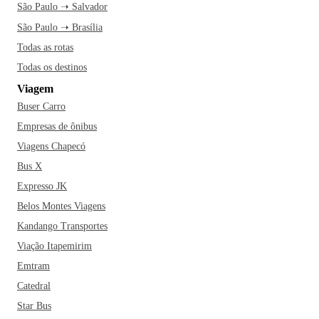
São Paulo ➝ Salvador
São Paulo ➝ Brasília
Todas as rotas
Todas os destinos
Viagem
Buser Carro
Empresas de ônibus
Viagens Chapecó
Bus X
Expresso JK
Belos Montes Viagens
Kandango Transportes
Viação Itapemirim
Emtram
Catedral
Star Bus