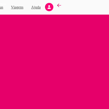
Novo
as
Viagens
Ajuda