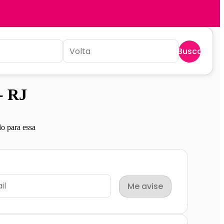
Buscar
- RJ
o para essa
Me avise